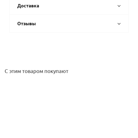
Доставка
Отзывы
С этим товаром покупают
Коллектор из нержавеющей стали с расходомерами (3
вых), Gappo
4 086,50
руб.
/шт