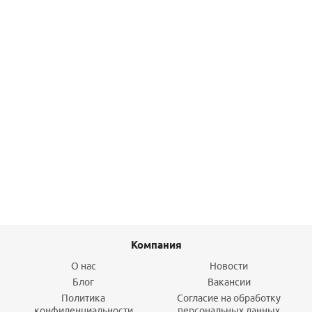
Подробнее
Угольник чугун 1" ВВ Platinum GEBO
162,60
руб.
/шт
Подробнее
Компания
О нас
Новости
Блог
Вакансии
Политика
Согласие на обработку
конфиденциальности
персональных данных