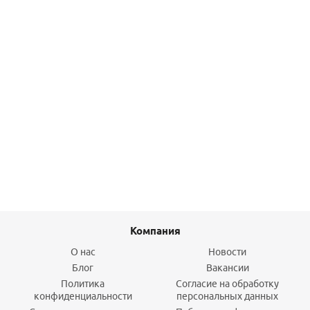
Бокорезы 160 мм STAYER Hercules
538,70
руб.
/шт
Подробнее
Компания
О нас
Новости
Блог
Вакансии
Политика
Согласие на обработку
конфиденциальности
персональных данных