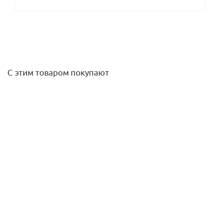
С этим товаром покупают
Стопорное кольцо + уплотнение для фитингов FixLock
3/4"
205,20
руб.
/шт
Подробнее