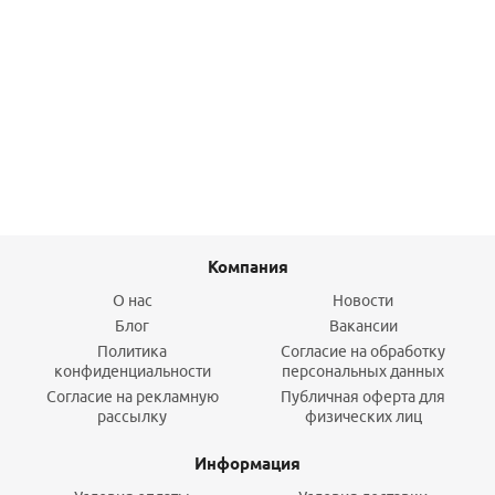
Дренажный канал BERGES SUPER Slim 800 нерж. сталь
решетка мат. хром S-сифон D50 H60 бок. выпуск
23 450
руб.
/шт
Подробнее
Компания
О нас
Новости
Блог
Вакансии
Политика
Согласие на обработку
конфиденциальности
персональных данных
Согласие на рекламную
Публичная оферта для
рассылку
физических лиц
Информация