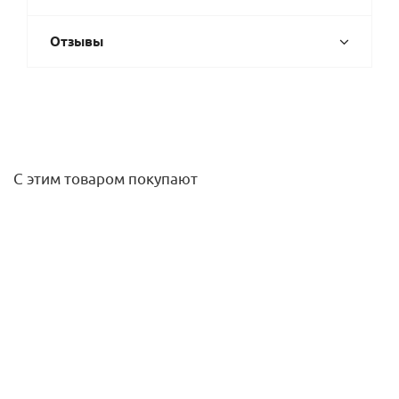
Отзывы
С этим товаром покупают
Сгон прямой (американка) 1" ВВ никель Gappo
475,90
руб.
/шт
Подробнее