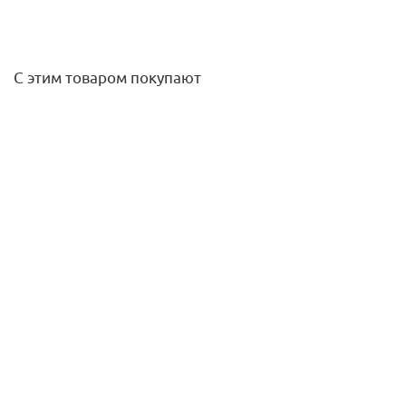
С этим товаром покупают
Радиатор чугунный Радимакс HEAT 500 (цена за секцию)
2 200
руб.
Подробнее