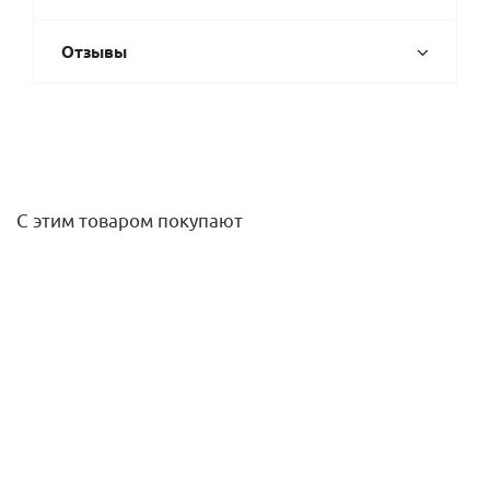
Отзывы
С этим товаром покупают
Фильтр сетчатый FVF Ду 100 Ру16 чугунный, фланцевый,
с пробкой
22 796,70
руб.
/шт