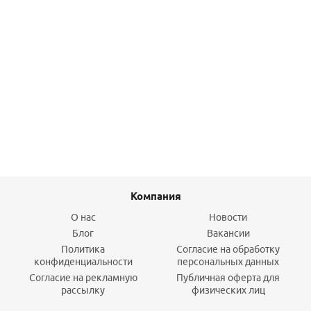
Подводка д/воды Г-Ш 1/2 150см FLEXITALY
544,80
руб.
/шт
Подробнее
Компания
О нас
Новости
Блог
Вакансии
Политика
Согласие на обработку
конфиденциальности
персональных данных
Согласие на рекламную
Публичная оферта для
рассылку
физических лиц