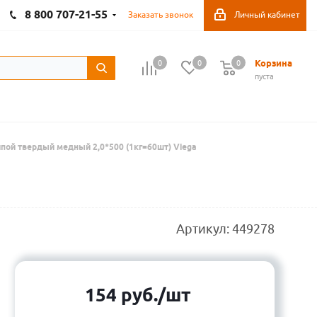
8 800 707-21-55
Заказать звонок
Личный кабинет
Корзина
0
0
0
пуста
пой твердый медный 2,0*500 (1кг=60шт) Viega
Артикул:
449278
154
руб.
/шт