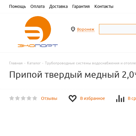
Помощь
Оплата
Доставка
Гарантия
Контакты
Воронеж
Главная
-
Каталог
-
Трубопроводные системы водоснабжения и отопл
Припой твердый медный 2,0*
Отзывы
В избранное
В с