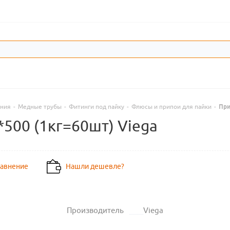
ения
-
Медные трубы
-
Фитинги под пайку
-
Флюсы и припои для пайки
-
При
500 (1кг=60шт) Viega
равнение
Нашли дешевле?
Производитель
Viega