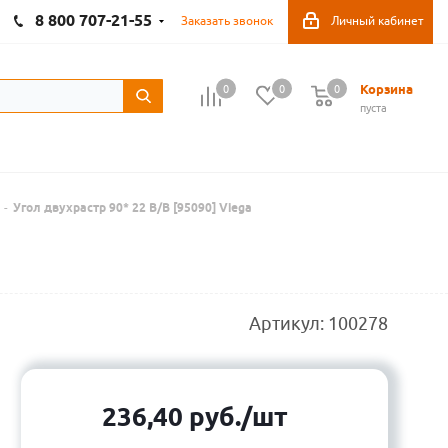
8 800 707-21-55
Заказать звонок
Личный кабинет
Корзина
0
0
0
пуста
-
Угол двухрастр 90* 22 В/В [95090] Viega
Артикул:
100278
236,40
руб.
/шт