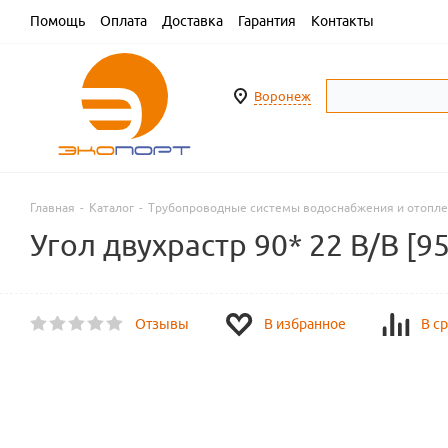
Помощь
Оплата
Доставка
Гарантия
Контакты
Воронеж
Главная
-
Каталог
-
Трубопроводные системы водоснабжения и отопл
Угол двухрастр 90* 22 В/В [9
Отзывы
В избранное
В с