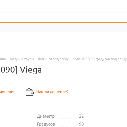
ения
-
Медные трубы
-
Фитинги под пайку
-
Колена ВВ 90 градусов под пайку
5090] Viega
равнение
Нашли дешевле?
Диаметр
22
Градусов
90