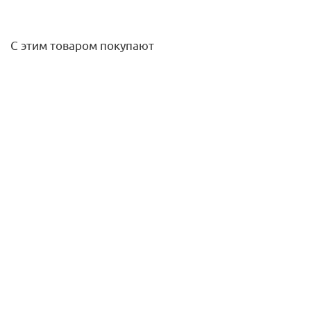
С этим товаром покупают
Ниппель НН 3/4" PN16 нерж. сталь AISI316
229,40
руб.
/шт
Подробнее