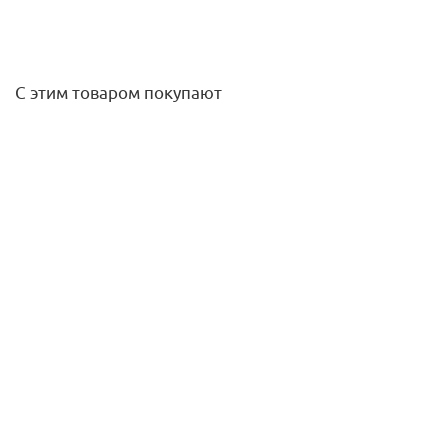
С этим товаром покупают
Клапан термостатический радиаторный 1/2 угловой
черный Varmega
885,80
руб.
/шт
Подробнее