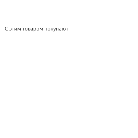
С этим товаром покупают
Переходник ВН 3/4х1/2 (никель) Gappo
86,70
руб.
/шт
Подробнее