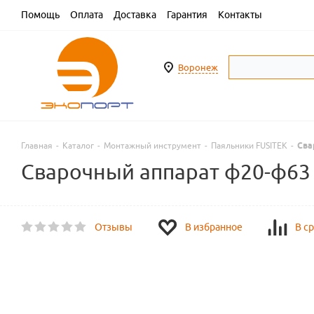
Помощь
Оплата
Доставка
Гарантия
Контакты
Воронеж
Главная
-
Каталог
-
Монтажный инструмент
-
Паяльники FUSITEK
-
Сва
Сварочный аппарат ф20-ф63
Отзывы
В избранное
В с