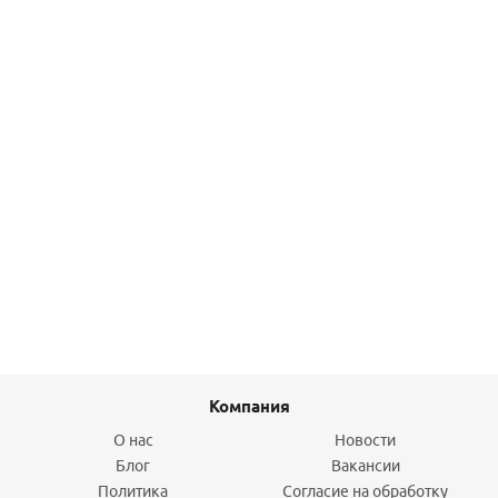
Подробнее
Сифон латунный 11/4 отвод 300 мм, графит, RAGLO
5 209
руб.
/шт
Подробнее
Компания
О нас
Новости
Блог
Вакансии
Политика
Согласие на обработку