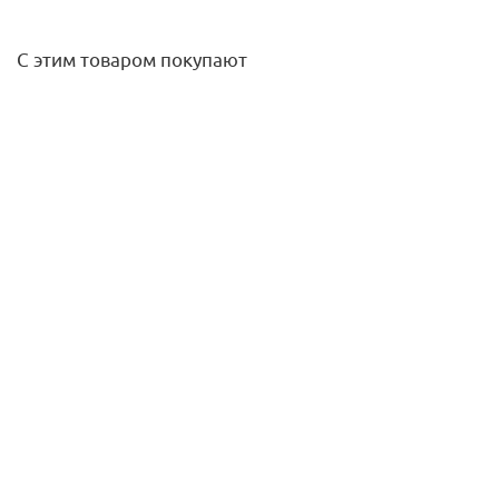
С этим товаром покупают
Клапан ручной радиаторный 1/2 угловой серый Varmega
845,50
руб.
/шт
Подробнее
Труба Pe-Xc/Al/Pe-HD 25*3,5 Platinum KAN-therm