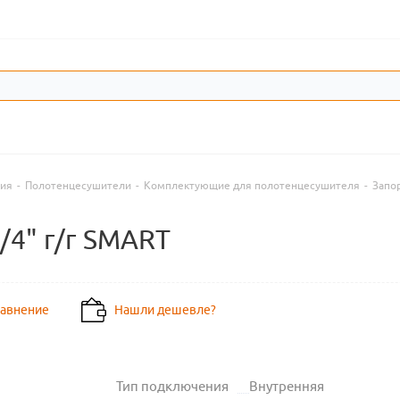
ния
-
Полотенцесушители
-
Комплектующие для полотенцесушителя
-
Запо
/4" г/г SMART
равнение
Нашли дешевле?
Тип подключения
Внутренняя