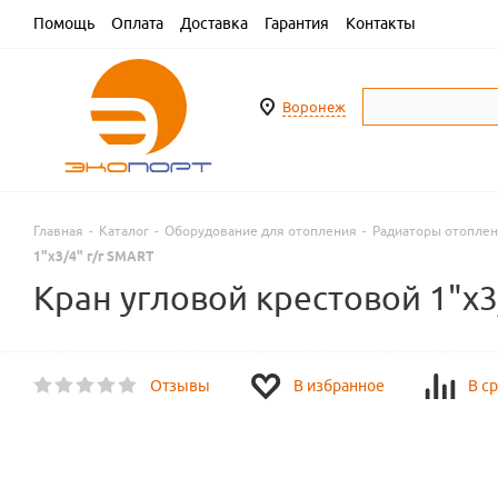
Помощь
Оплата
Доставка
Гарантия
Контакты
Воронеж
Главная
-
Каталог
-
Оборудование для отопления
-
Радиаторы отопле
1"х3/4" г/г SMART
Кран угловой крестовой 1"х3
Отзывы
В избранное
В с