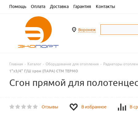
Помощь
Оплата
Доставка
Гарантия
Контакты
Воронеж
Главная
-
Каталог
-
Оборудование для отопления
-
Радиаторы отопле
1"х3/4" Г/Ш хром (ПАРА) СТМ ТЕРМО
Сгон прямой для полотенцес
Отзывы
В избранное
В с