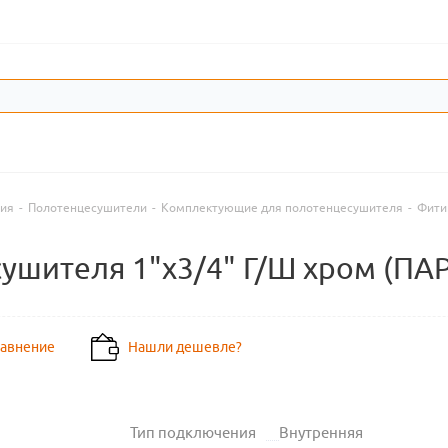
ния
-
Полотенцесушители
-
Комплектующие для полотенцесушителя
-
Фити
ушителя 1"х3/4" Г/Ш хром (П
равнение
Нашли дешевле?
Тип подключения
Внутренняя