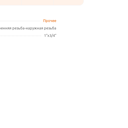
Прочее
ренняя резьба-наружная резьба
1"х3/4"