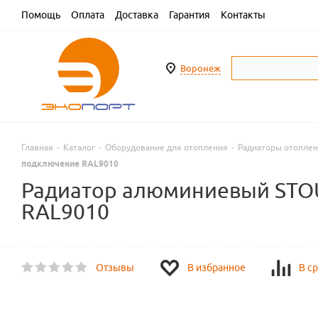
Помощь
Оплата
Доставка
Гарантия
Контакты
Воронеж
Главная
-
Каталог
-
Оборудование для отопления
-
Радиаторы отопле
подключение RAL9010
Радиатор алюминиевый STOU
RAL9010
Отзывы
В избранное
В с