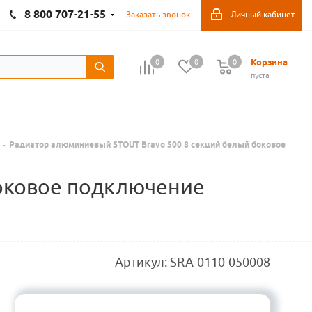
8 800 707-21-55
Заказать звонок
Личный кабинет
Корзина
0
0
0
пуста
-
Радиатор алюминиевый STOUT Bravo 500 8 секций белый боковое
оковое подключение
Артикул:
SRA-0110-050008