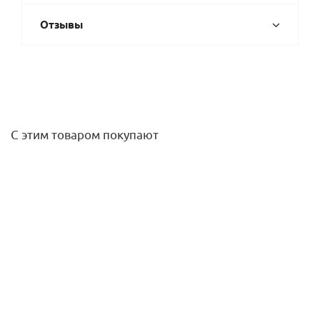
Отзывы
С этим товаром покупают
Фильтр сетчатый 1" ВР-НР, без манометра, 300мкм,
Tmax=95 С, Pmax=25 бар FAR
11 511
руб.
/шт
Подробнее