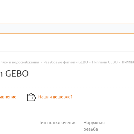
епло- и водоснабжения
-
Резьбовые фитинги GEBO
-
Ниппели GEBO
-
Ниппел
um GEBO
равнение
Нашли дешевле?
Тип подключения
Наружная
резьба