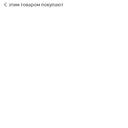
С этим товаром покупают
Консоль 28*30*1,8-200, Termoclip
471,90
руб.
/шт
Подробнее
Водоотводящий желоб пласт. в комплекте (решетка,
ножки,гидроизоляция) 650 мм ALCA PLAST
11 915,40
руб.
/шт