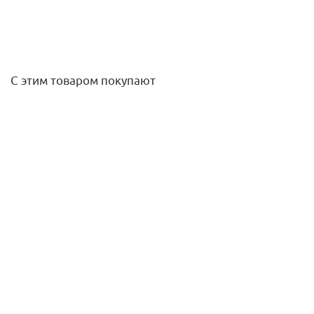
С этим товаром покупают
Блок управления RUNXIN TM.F67P (до 4,5м3/ч)
9 259
руб.
/шт
Подробнее