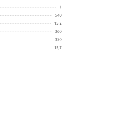
1
540
15,2
360
350
15,7