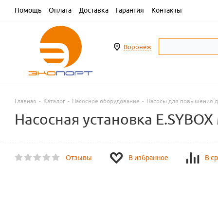
Помощь
Оплата
Доставка
Гарантия
Контакты
Воронеж
Главная
-
Каталог
-
Насосное оборудование
-
Насосы для повышения 
Насосная установка E.SYBOX 
Отзывы
В избранное
В с