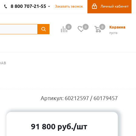
8 800 707-21-55
Заказать звонок
Личный кабинет
Корзина
0
0
0
пуста
 DAB
Артикул:
60212597 / 60179457
91 800
руб.
/шт