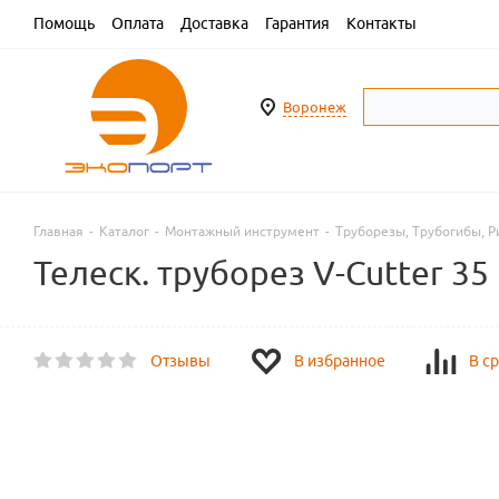
Помощь
Оплата
Доставка
Гарантия
Контакты
Воронеж
Главная
-
Каталог
-
Монтажный инструмент
-
Труборезы, Трубогибы, Р
Телеск. труборез V-Cutter 35
Отзывы
В избранное
В с