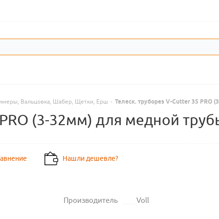
имеры, Вальцовка, Шабер, Щетки, Ерш
-
Телеск. труборез V-Cutter 35 PRO (
 PRO (3-32мм) для медной трубы
равнение
Нашли дешевле?
Производитель
Voll