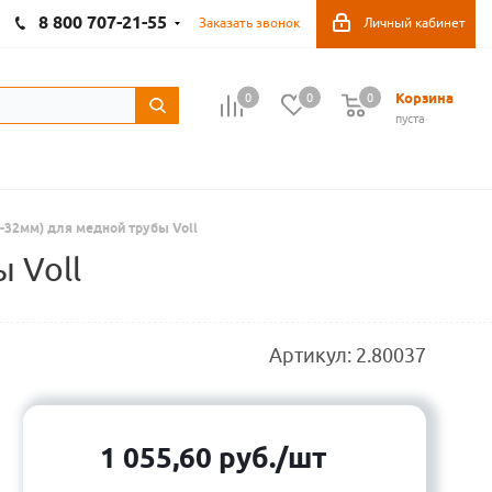
8 800 707-21-55
Заказать звонок
Личный кабинет
Корзина
0
0
0
пуста
3-32мм) для медной трубы Voll
 Voll
Артикул:
2.80037
1 055,60
руб.
/шт