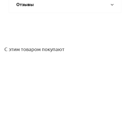
Отзывы
С этим товаром покупают
Датчик потока (для пластикового электронагревателя)
4 592
руб.
/шт
Подробнее