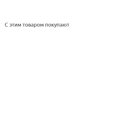
С этим товаром покупают
Лен сантехнический моченец (в полиэт. упаковке) 200гр,
Uniflax
387
руб.
/шт
Подробнее