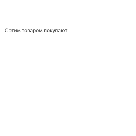
С этим товаром покупают
Оголовок АОС-114-32 UNIPUMP
3 490
руб.
/шт
Подробнее