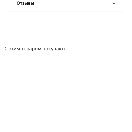
Отзывы
С этим товаром покупают
Смеситель для раковины однорычажный 100 мм,
гладкий, KLUDI PURE&STYLE, хром 402920575
14 450
руб.
/шт
Подробнее