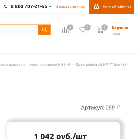
8 800 707-21-55
Заказать звонок
Личный кабинет
Корзина
0
0
0
пуста
раны шаровые полнопроходные НН ITAP
-
Кран шаровой НР 1" (рычаг)
Артикул:
099 1'
1 042
руб.
/шт