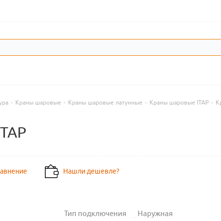
ура
-
Краны шаровые
-
Краны шаровые латунные
-
Краны шаровые ITAP
-
К
ITAP
равнение
Нашли дешевле?
Тип подключения
Наружная