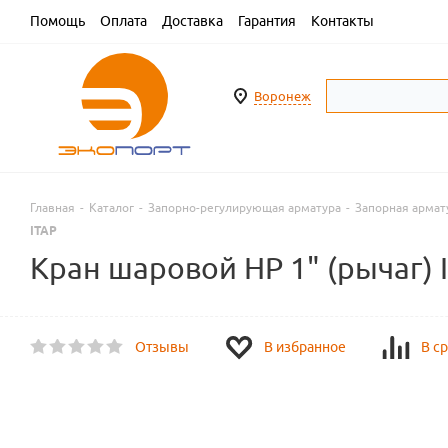
Помощь
Оплата
Доставка
Гарантия
Контакты
Воронеж
Главная
-
Каталог
-
Запорно-регулирующая арматура
-
Запорная армат
ITAP
Кран шаровой НР 1" (рычаг) 
Отзывы
В избранное
В с