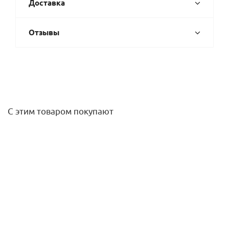
Доставка
Отзывы
С этим товаром покупают
Гвоздодер широкий 305мм, Milwaukee
1 600
руб.
/шт