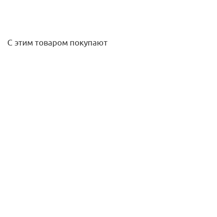
С этим товаром покупают
Колпачек латунный запирающий Varmega
147,80
руб.
/шт
Подробнее