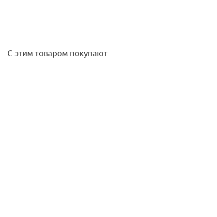
С этим товаром покупают
Труба канализац. 32*150 OST
67
руб.
/шт
Подробнее