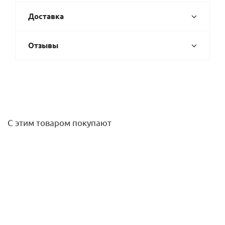
Доставка
Отзывы
С этим товаром покупают
Сифон бутыл. (1 1/4"х32мм) без выпуска, выход DN32мм
McAlpine