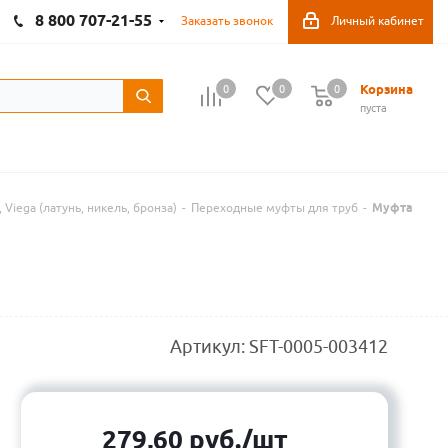
8 800 707-21-55
Заказать звонок
Личный кабинет
Корзина
0
0
0
пуста
, Viega (латунь, никель, бронза)
-
Переходные муфты для труб
-
Муфта
Артикул:
SFT-0005-003412
279,60
руб.
/шт