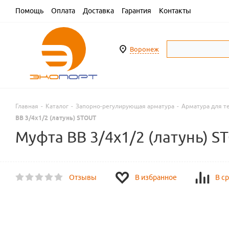
Помощь
Оплата
Доставка
Гарантия
Контакты
Воронеж
Главная
-
Каталог
-
Запорно-регулирующая арматура
-
Арматура для т
ВВ 3/4х1/2 (латунь) STOUT
Муфта ВВ 3/4х1/2 (латунь) S
Отзывы
В избранное
В с