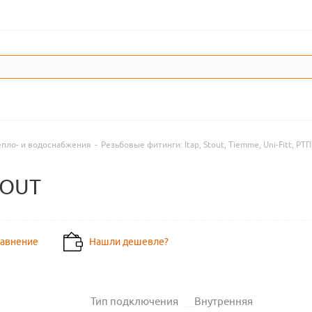
епло- и водоснабжения
-
Резьбовые фитинги: Itap, Stout, Tiemme, Uni-Fitt, РТП
TOUT
равнение
Нашли дешевле?
Тип подключения
Внутренняя