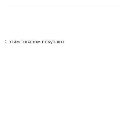
С этим товаром покупают
Надставка на дождеприемник, АСО
6 211,04
руб.
/шт
Подробнее