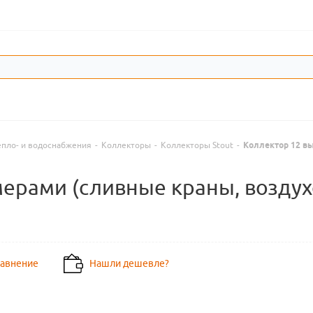
епло- и водоснабжения
-
Коллекторы
-
Коллекторы Stout
-
Коллектор 12 вы
мерами (сливные краны, воздух
равнение
Нашли дешевле?