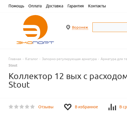
Помощь
Оплата
Доставка
Гарантия
Контакты
Воронеж
Главная
-
Каталог
-
Запорно-регулирующая арматура
-
Арматура для т
Stout
Коллектор 12 вых с расходо
Stout
Отзывы
В избранное
В с