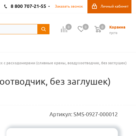
8 800 707-21-55
Заказать звонок
Личный кабинет
Корзина
0
0
0
пуста
х с расходомерами (сливные краны, воздухоотводчик, без заглушек)
оотводчик, без заглушек)
Артикул:
SMS-0927-000012