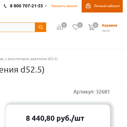
8 800 707-21-55
Заказать звонок
Личный кабинет
Корзина
0
0
0
пуста
да, с регулятором давления d52.5)
ения d52.5)
Артикул:
32681
8 440,80
руб.
/шт