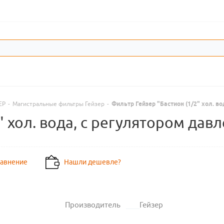
ЕР
-
Магистральные фильтры Гейзер
-
Фильтр Гейзер "Бастион (1/2" хол. во
 хол. вода, с регулятором давл
равнение
Нашли дешевле?
Производитель
Гейзер