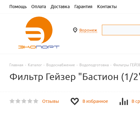
Помощь
Оплата
Доставка
Гарантия
Контакты
Воронеж
Главная
-
Каталог
-
Водоснабжение
-
Водоподготовка
-
Фильтры ГЕЙЗ
Фильтр Гейзер "Бастион (1/2"
Отзывы
В избранное
В с