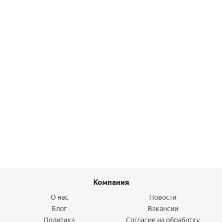
Подробнее
Накладка на стену для незамерзающего крана
Arrowhead
566
руб.
/шт
Подробнее
Компания
О нас
Новости
Блог
Вакансии
Политика
Согласие на обработку