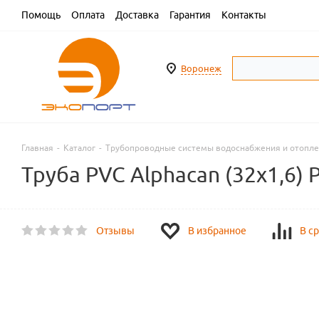
Помощь
Оплата
Доставка
Гарантия
Контакты
Воронеж
Главная
-
Каталог
-
Трубопроводные системы водоснабжения и отопл
Труба PVC Alphacan (32х1,6) 
Отзывы
В избранное
В с