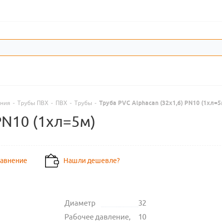
ения
-
Трубы ПВХ
-
ПВХ
-
Трубы
-
Труба PVC Alphacan (32х1,6) PN10 (1хл=5
PN10 (1хл=5м)
равнение
Нашли дешевле?
Диаметр
32
Рабочее давление,
10