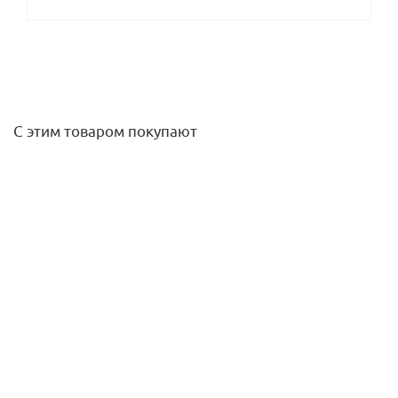
С этим товаром покупают
Отвод НВ 35х90* нерж. Rommer (старый артикул)
536,80
руб.
/шт
Подробнее