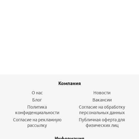
Котел Legacy 100-W A1HB U-rlu 24кВт одноконтурный,
дымоход DN60/100
74 365
руб.
/шт
Подробнее
Компания
О нас
Новости
Блог
Вакансии
Политика
Согласие на обработку
конфиденциальности
персональных данных
Согласие на рекламную
Публичная оферта для
рассылку
физических лиц
Информация