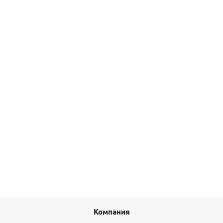
3 645
руб.
/шт
Подробнее
Распорки в шахту для дымохода D=80 мм (2 шт.)
CoxDENS® PP
1 300
руб.
/комп
Подробнее
Компания