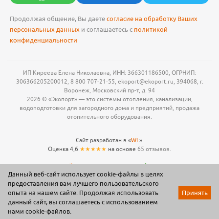
Продолжая общение, Вы даете
согласие на обработку Ваших
персональных данных
и соглашаетесь с
политикой
конфиденциальности
ИП Киреева Елена Николаевна, ИНН: 366301186500, ОГРНИП:
306366205200012, 8 800 707-21-55, ekoport@ekoport.ru, 394068, г.
Воронеж, Московский пр-т, д. 94
2026 © «Экопорт» — это системы отопления, канализации,
водоподготовки для загородного дома и предприятий, продажа
отопительного оборудования.
Сайт разработан в «
WL
».
Оценка 4,6
★★★★★
на основе
65 отзывов.
Данный веб-сайт использует cookie-файлы в целях
предоставления вам лучшего пользовательского
опыта на нашем сайте. Продолжая использовать
Принять
данный сайт, вы соглашаетесь с использованием
Акции
Каталог
Корзина
Мои заказы
Профиль
нами cookie-файлов.