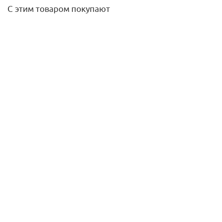
С этим товаром покупают
Фильтр-мешок для WD 3 MV 3 (5 шт/ уп)
958,70
руб.
/упак
Подробнее
Бур SDS-PLUS MX4 8x165 мм, Milwaukee
660
руб.
/шт