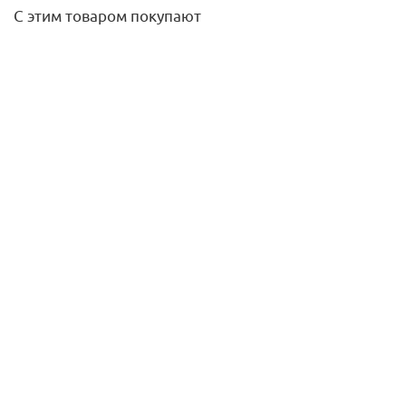
С этим товаром покупают
Муфта U-PVC (НПВХ) d160мм DN150
1 200,50
руб.
/шт
Подробнее
Термоголовка электронная ETRVM30W для
радиаторного клапана, ENGO
9 720
руб.
/шт