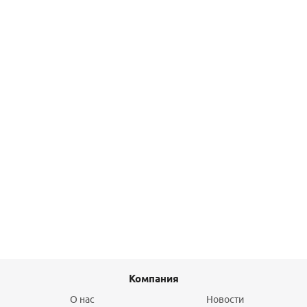
Подробнее
Комплект крепежа к радиатору Arbonia, цветCF Anthrazit
Metallic SG
2 140
руб.
/комп
Подробнее
Компания
О нас
Новости