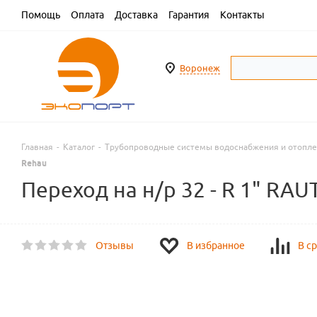
Помощь
Оплата
Доставка
Гарантия
Контакты
Воронеж
Главная
-
Каталог
-
Трубопроводные системы водоснабжения и отопл
Rehau
Переход на н/р 32 - R 1" RA
Отзывы
В избранное
В с