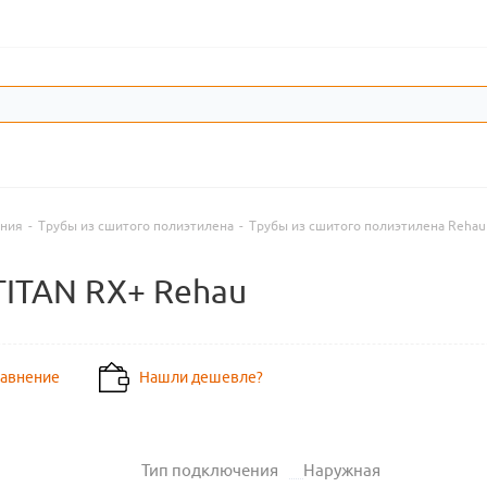
ения
-
Трубы из сшитого полиэтилена
-
Трубы из сшитого полиэтилена Rehau
UTITAN RX+ Rehau
равнение
Нашли дешевле?
Тип подключения
Наружная