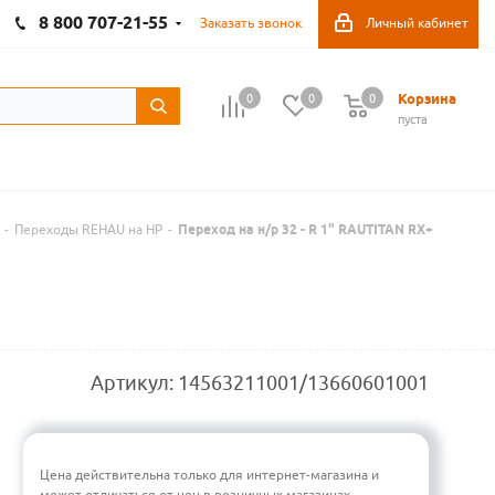
8 800 707-21-55
Заказать звонок
Личный кабинет
Корзина
0
0
0
пуста
-
Переходы REHAU на НР
-
Переход на н/р 32 - R 1" RAUTITAN RX+
Артикул:
14563211001/13660601001
Цена действительна только для интернет-магазина и
может отличаться от цен в розничных магазинах