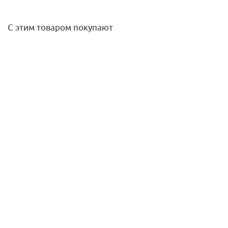
С этим товаром покупают
Муфта переходная ВР-пайка 28х1 JINTIAN
211,60
руб.
/шт
Подробнее
Муфта шланговая оцинкованная HSK 125 HACO