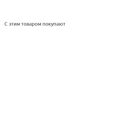
С этим товаром покупают
Самопробивной эмиттер XB-20PC 7,6 л/ч (красный) Rain
Bird
78
руб.
/шт
Подробнее