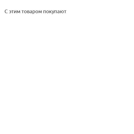
С этим товаром покупают
Соединение резьбозажим. 16х2 (резьба 3/4") для PEX-AL-
PEX STOUT
387,60
руб.
/шт
Подробнее
Радиатор биметаллический Alpha 500/80 10 секций