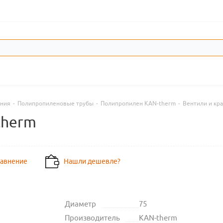
ения
-
Полипропиленовые трубы
-
Полипропилен KAN-therm
-
Вентили и кр
therm
равнение
Нашли дешевле?
Диаметр
75
Производитель
KAN-therm