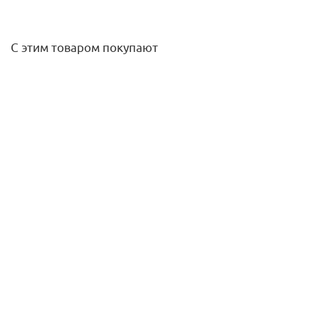
С этим товаром покупают
Переходник с накидной гайкой 16 х G 3/4" RX+ Rehau
388,80
руб.
/шт
Подробнее