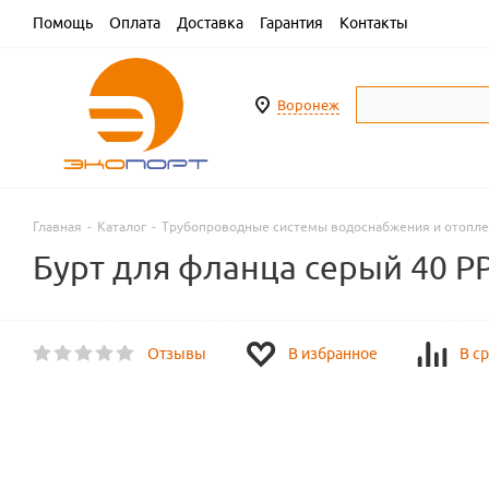
Помощь
Оплата
Доставка
Гарантия
Контакты
Воронеж
Главная
-
Каталог
-
Трубопроводные системы водоснабжения и отопл
Бурт для фланца серый 40 P
Отзывы
В избранное
В с