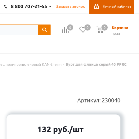
8 800 707-21-55
Заказать звонок
Личный кабинет
Корзина
0
0
0
пуста
нец полипропиленовый KAN-therm
-
Бурт для фланца серый 40 PPRC
Артикул:
230040
132
руб.
/шт