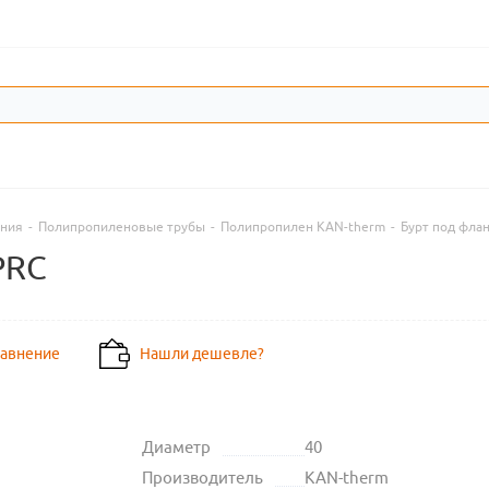
ения
-
Полипропиленовые трубы
-
Полипропилен KAN-therm
-
Бурт под фла
PRC
равнение
Нашли дешевле?
Диаметр
40
Производитель
KAN-therm