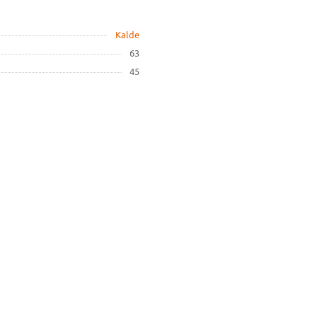
Kalde
63
45