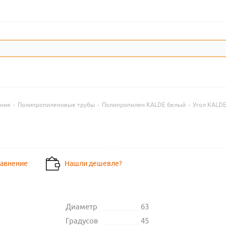
ения
-
Полипропиленовые трубы
-
Полипропилен KALDE белый
-
Угол KALD
равнение
Нашли дешевле?
Диаметр
63
Градусов
45